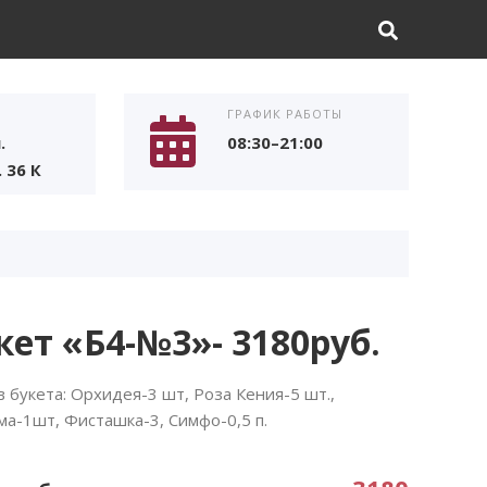
ГРАФИК РАБОТЫ
.
08:30–21:00
 36 К
кет «Б4-№3»- 3180руб.
в букета: Орхидея-3 шт, Роза Кения-5 шт.,
ма-1шт, Фисташка-3, Симфо-0,5 п.